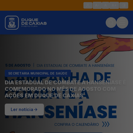
A-
A
A+
SECRETARIA MUNICIPAL DE SAÚDE
DIA ESTADUAL DE COMBATE À HANSENÍASE É
COMEMORADO NO MÊS DE AGOSTO COM
AÇÕES EM DUQUE DE CAXIAS
Ler notícia