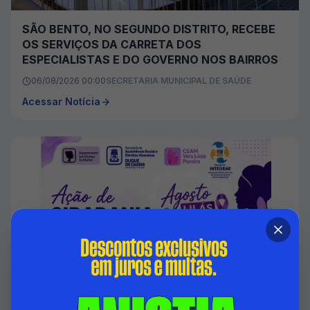
SÃO BENTO, NO SEGUNDO DISTRITO, RECEBE
OS SERVIÇOS DA CARRETA DOS
ESPECIALISTAS E DO GOVERNO NOS BAIRROS
06/08/2026 00:00
SECRETARIA MUNICIPAL DE SAÚDE
Acessar Notícia
DUQUE DE CAXIAS PROMOVE AÇÃO EM
ALUSÃO A LEI MARIA DA PENHA