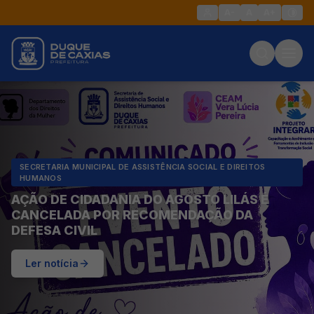
A-
A
A+
SECRETARIA MUNICIPAL DE ASSISTÊNCIA SOCIAL E DIREITOS
HUMANOS
AÇÃO DE CIDADANIA DO AGOSTO LILÁS É
CANCELADA POR RECOMENDAÇÃO DA
DEFESA CIVIL
Ler notícia