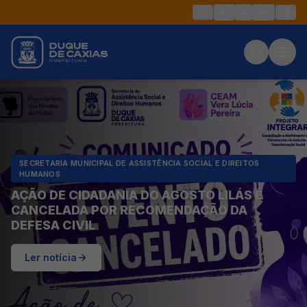
A-
A
A+
SECRETARIA MUNICIPAL DE ASSISTÊNCIA SOCIAL E DIREITOS
HUMANOS
AÇÃO DE CIDADANIA DO AGOSTO LILÁS É
CANCELADA POR RECOMENDAÇÃO DA
DEFESA CIVIL
Ler notícia