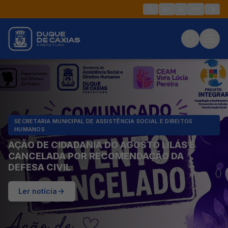
A-
A
A+
SECRETARIA MUNICIPAL DE ASSISTÊNCIA SOCIAL E DIREITOS
HUMANOS
AÇÃO DE CIDADANIA DO AGOSTO LILÁS É
CANCELADA POR RECOMENDAÇÃO DA
DEFESA CIVIL
Ler notícia