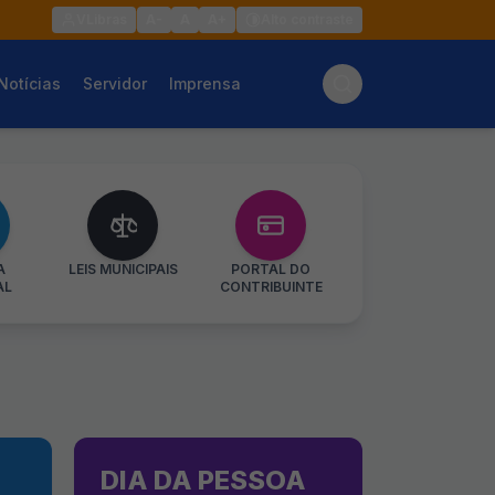
VLibras
A-
A
A+
Alto contraste
Notícias
Servidor
Imprensa
A
LEIS MUNICIPAIS
PORTAL DO
AL
CONTRIBUINTE
DIA DA PESSOA