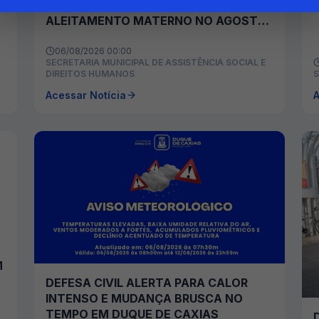
PROMOVE AÇÕES DE INCENTIVO AO
ALEITAMENTO MATERNO NO AGOSTO
DOURADO
06/08/2026 00:00
SECRETARIA MUNICIPAL DE ASSISTÊNCIA SOCIAL E
DIREITOS HUMANOS
S
Acessar Notícia
A
M
DEFESA CIVIL ALERTA PARA CALOR
INTENSO E MUDANÇA BRUSCA NO
TEMPO EM DUQUE DE CAXIAS