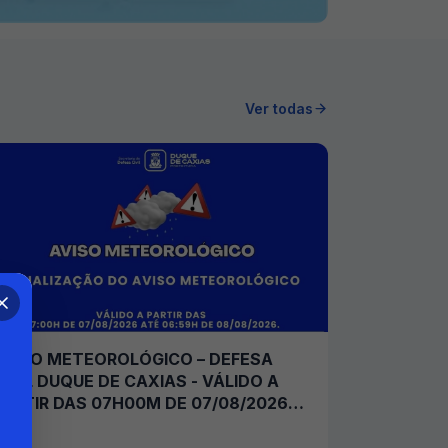
Ver todas
AVISO METEOROLÓGICO – DEFESA
CIVIL DUQUE DE CAXIAS - VÁLIDO A
PARTIR DAS 07H00M DE 07/08/2026
ATÉ 06H59M DE 08/08/2026