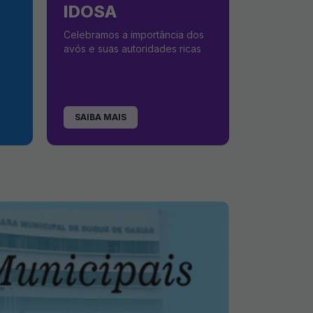
IDOSA
Celebramos a importância dos
avós e suas autoridades ricas
SAIBA MAIS