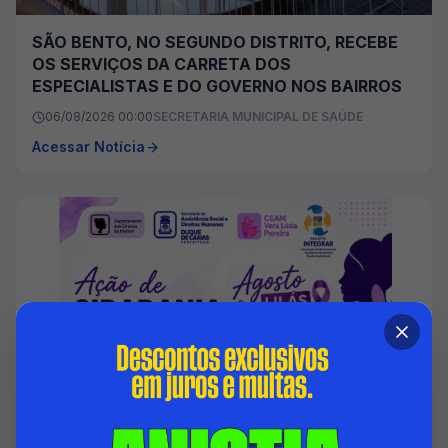
SÃO BENTO, NO SEGUNDO DISTRITO, RECEBE
OS SERVIÇOS DA CARRETA DOS
ESPECIALISTAS E DO GOVERNO NOS BAIRROS
06/08/2026 00:00
SECRETARIA MUNICIPAL DE SAÚDE
Acessar Notícia
DUQUE DE CAXIAS PROMOVE AÇÃO EM
ALUSÃO A LEI MARIA DA PENHA