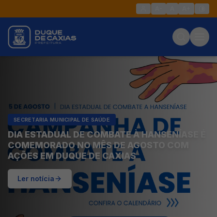
A-
A
A+
SECRETARIA MUNICIPAL DE SAÚDE
DIA ESTADUAL DE COMBATE À HANSENÍASE É
COMEMORADO NO MÊS DE AGOSTO COM
AÇÕES EM DUQUE DE CAXIAS
Ler notícia