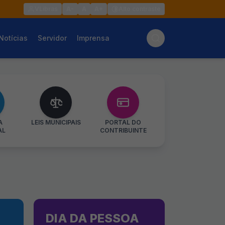
VLibras
A-
A
A+
Alto contraste
Notícias
Servidor
Imprensa
A
LEIS MUNICIPAIS
PORTAL DO
AL
CONTRIBUINTE
DIA DA PESSOA