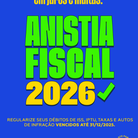
DOS ESPECIALISTAS E DO GOVERNO
NOS BAIRROS
06/08/2026 00:00
S
SECRETARIA MUNICIPAL DE SAÚDE
D
Acessar Notícia
A
DUQUE DE CAXIAS REGISTRA TRÊS