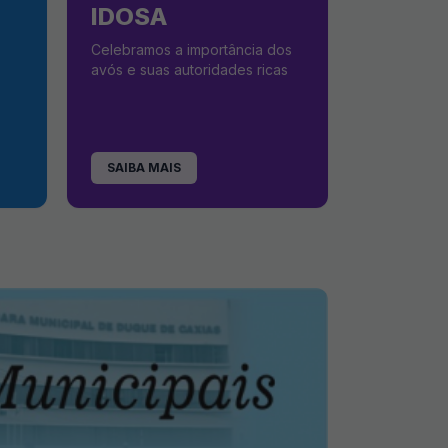
IDOSA
Celebramos a importância dos
avós e suas autoridades ricas
SAIBA MAIS