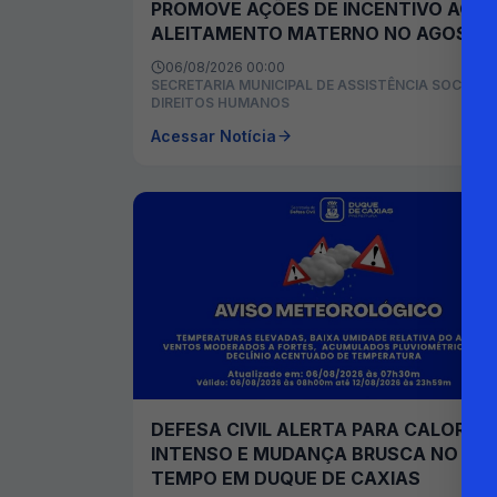
PROMOVE AÇÕES DE INCENTIVO AO
ALEITAMENTO MATERNO NO AGOSTO
DOURADO
06/08/2026 00:00
SECRETARIA MUNICIPAL DE ASSISTÊNCIA SOCIAL E
DIREITOS HUMANOS
Acessar Notícia
DEFESA CIVIL ALERTA PARA CALOR
INTENSO E MUDANÇA BRUSCA NO
TEMPO EM DUQUE DE CAXIAS