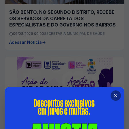
SÃO BENTO, NO SEGUNDO DISTRITO, RECEBE
OS SERVIÇOS DA CARRETA DOS
ESPECIALISTAS E DO GOVERNO NOS BAIRROS
06/08/2026 00:00
SECRETARIA MUNICIPAL DE SAÚDE
Acessar Notícia
DUQUE DE CAXIAS PROMOVE AÇÃO EM
ALUSÃO A LEI MARIA DA PENHA