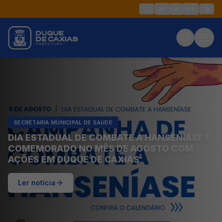
A-
A
A+
SECRETARIA MUNICIPAL DE SAÚDE
DIA ESTADUAL DE COMBATE À HANSENÍASE É
COMEMORADO NO MÊS DE AGOSTO COM
AÇÕES EM DUQUE DE CAXIAS
Ler notícia