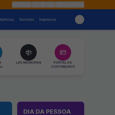
VLibras
A-
A
A+
Alto contraste
Notícias
Servidor
Imprensa
A
LEIS MUNICIPAIS
PORTAL DO
AL
CONTRIBUINTE
DIA DA PESSOA