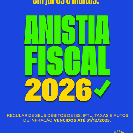
DOS ESPECIALISTAS E DO GOVERNO
NOS BAIRROS
06/08/2026 00:00
S
SECRETARIA MUNICIPAL DE SAÚDE
D
Acessar Notícia
A
DUQUE DE CAXIAS REGISTRA TRÊS