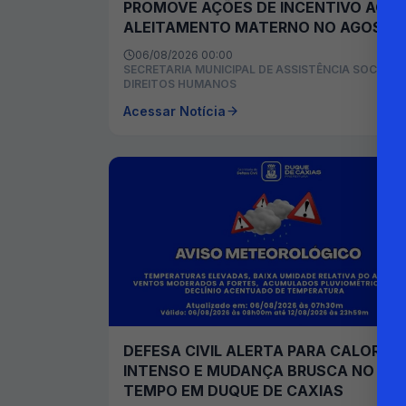
PROMOVE AÇÕES DE INCENTIVO AO
ALEITAMENTO MATERNO NO AGOSTO
DOURADO
06/08/2026 00:00
SECRETARIA MUNICIPAL DE ASSISTÊNCIA SOCIAL E
DIREITOS HUMANOS
Acessar Notícia
DEFESA CIVIL ALERTA PARA CALOR
INTENSO E MUDANÇA BRUSCA NO
TEMPO EM DUQUE DE CAXIAS