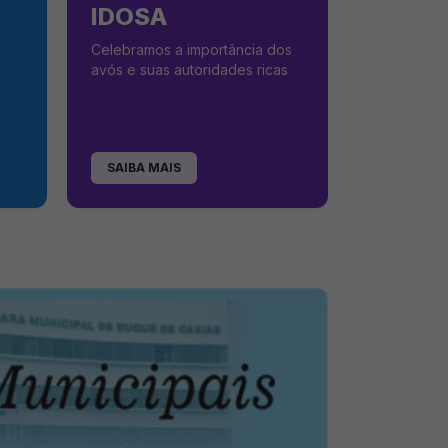
IDOSA
Celebramos a importância dos
avós e suas autoridades ricas
SAIBA MAIS