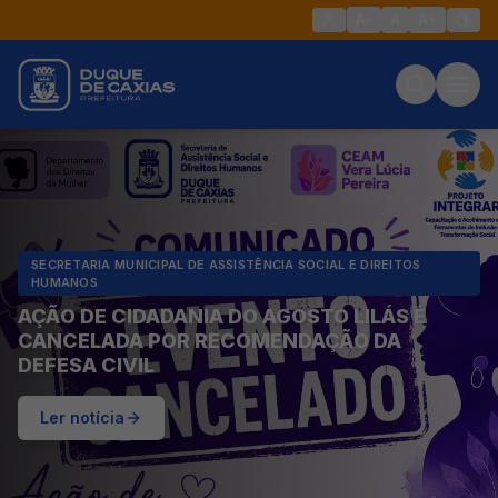
A-
A
A+
SECRETARIA MUNICIPAL DE ASSISTÊNCIA SOCIAL E DIREITOS
HUMANOS
AÇÃO DE CIDADANIA DO AGOSTO LILÁS É
CANCELADA POR RECOMENDAÇÃO DA
DEFESA CIVIL
Ler notícia