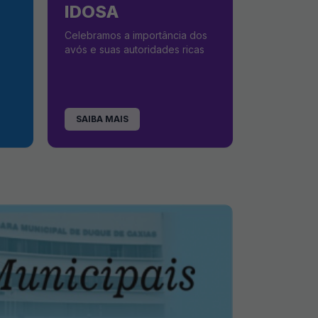
IDOSA
Celebramos a importância dos
avós e suas autoridades ricas
SAIBA MAIS