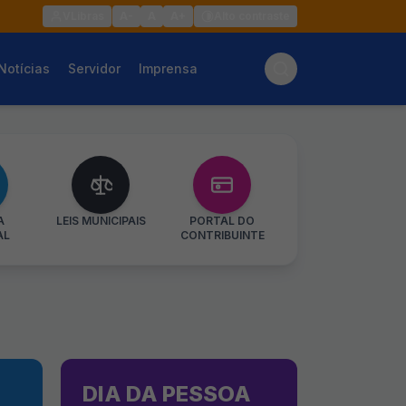
VLibras
A-
A
A+
Alto contraste
Notícias
Servidor
Imprensa
A
LEIS MUNICIPAIS
PORTAL DO
AL
CONTRIBUINTE
DIA DA PESSOA