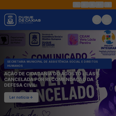
A-
A
A+
SECRETARIA MUNICIPAL DE ASSISTÊNCIA SOCIAL E DIREITOS
HUMANOS
AÇÃO DE CIDADANIA DO AGOSTO LILÁS É
CANCELADA POR RECOMENDAÇÃO DA
DEFESA CIVIL
Ler notícia