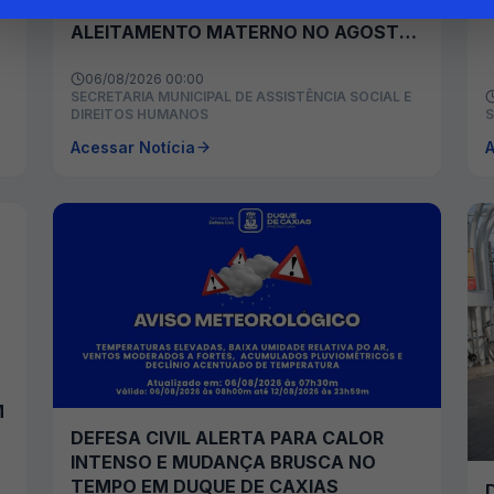
PROMOVE AÇÕES DE INCENTIVO AO
ALEITAMENTO MATERNO NO AGOSTO
DOURADO
06/08/2026 00:00
SECRETARIA MUNICIPAL DE ASSISTÊNCIA SOCIAL E
DIREITOS HUMANOS
S
Acessar Notícia
A
M
DEFESA CIVIL ALERTA PARA CALOR
INTENSO E MUDANÇA BRUSCA NO
TEMPO EM DUQUE DE CAXIAS