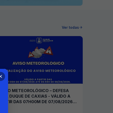
Ver todas
AVISO METEOROLÓGICO – DEFESA
CIVIL DUQUE DE CAXIAS - VÁLIDO A
PARTIR DAS 07H00M DE 07/08/2026
ATÉ 06H59M DE 08/08/2026