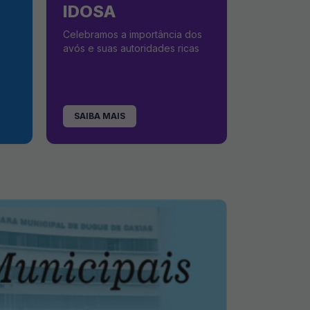
IDOSA
Celebramos a importância dos
avós e suas autoridades ricas
SAIBA MAIS