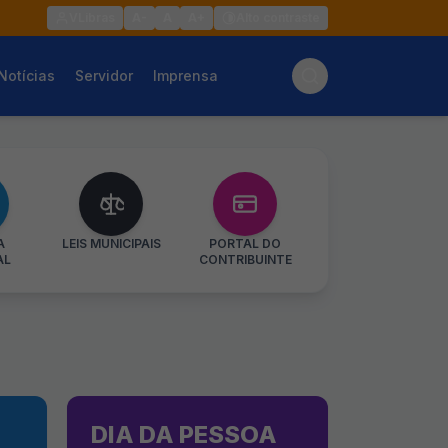
VLibras
A-
A
A+
Alto contraste
Notícias
Servidor
Imprensa
A
LEIS MUNICIPAIS
PORTAL DO
AL
CONTRIBUINTE
DIA DA PESSOA