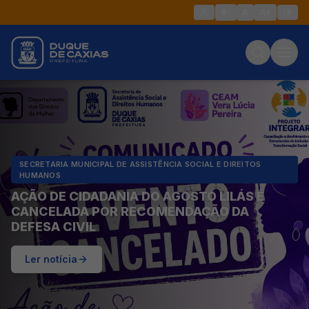
A-
A
A+
SECRETARIA MUNICIPAL DE ASSISTÊNCIA SOCIAL E DIREITOS
HUMANOS
AÇÃO DE CIDADANIA DO AGOSTO LILÁS É
CANCELADA POR RECOMENDAÇÃO DA
DEFESA CIVIL
Ler notícia