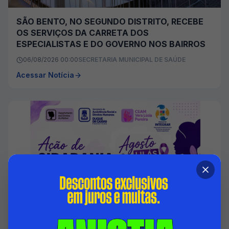
SÃO BENTO, NO SEGUNDO DISTRITO, RECEBE
OS SERVIÇOS DA CARRETA DOS
ESPECIALISTAS E DO GOVERNO NOS BAIRROS
06/08/2026 00:00
SECRETARIA MUNICIPAL DE SAÚDE
Acessar Notícia
DUQUE DE CAXIAS PROMOVE AÇÃO EM
ALUSÃO A LEI MARIA DA PENHA