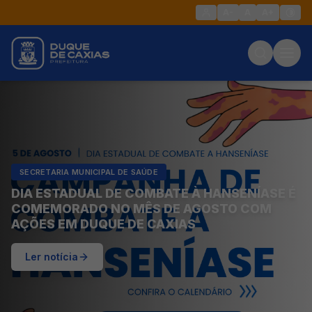
A-
A
A+
SECRETARIA MUNICIPAL DE SAÚDE
DIA ESTADUAL DE COMBATE À HANSENÍASE É
COMEMORADO NO MÊS DE AGOSTO COM
AÇÕES EM DUQUE DE CAXIAS
Ler notícia