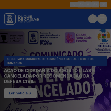
A-
A
A+
SECRETARIA MUNICIPAL DE ASSISTÊNCIA SOCIAL E DIREITOS
HUMANOS
AÇÃO DE CIDADANIA DO AGOSTO LILÁS É
CANCELADA POR RECOMENDAÇÃO DA
DEFESA CIVIL
Ler notícia