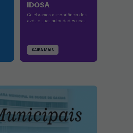
IDOSA
Celebramos a importância dos
avós e suas autoridades ricas
SAIBA MAIS