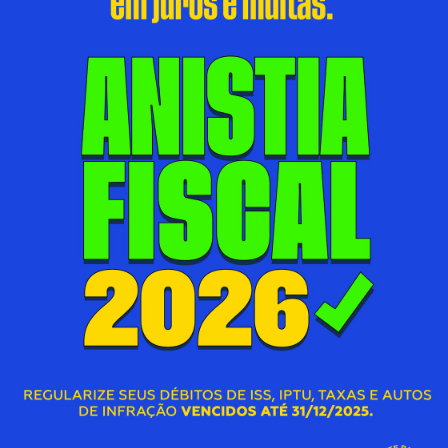
PROMOVE AÇÕES DE INCENTIVO AO
ALEITAMENTO MATERNO NO AGOSTO
DOURADO
06/08/2026 00:00
SECRETARIA MUNICIPAL DE ASSISTÊNCIA SOCIAL E
DIREITOS HUMANOS
S
Acessar Notícia
A
M
DEFESA CIVIL ALERTA PARA CALOR
INTENSO E MUDANÇA BRUSCA NO
TEMPO EM DUQUE DE CAXIAS