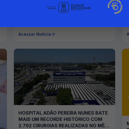
06/08/2026 00:00
SECRETARIA MUNICIPAL DE DEFESA CIVIL
S
Acessar Notícia
A
HOSPITAL ADÃO PEREIRA NUNES BATE
MAIS UM RECORDE HISTÓRICO COM
2.792 CIRURGIAS REALIZADAS NO MÊS