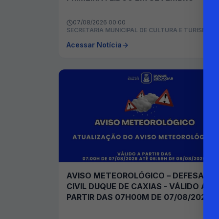
07/08/2026 00:00
SECRETARIA MUNICIPAL DE CULTURA E TURISMO
Acessar Notícia
AVISO METEOROLÓGICO – DEFESA
CIVIL DUQUE DE CAXIAS - VÁLIDO A
PARTIR DAS 07H00M DE 07/08/2026
ATÉ 06H59M DE 08/08/2026