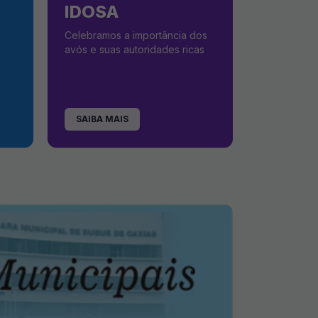
IDOSA
Celebramos a importância dos
avós e suas autoridades ricas
SAIBA MAIS