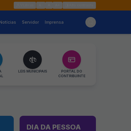
VLibras
A-
A
A+
Alto contraste
Notícias
Servidor
Imprensa
A
LEIS MUNICIPAIS
PORTAL DO
AL
CONTRIBUINTE
DIA DA PESSOA