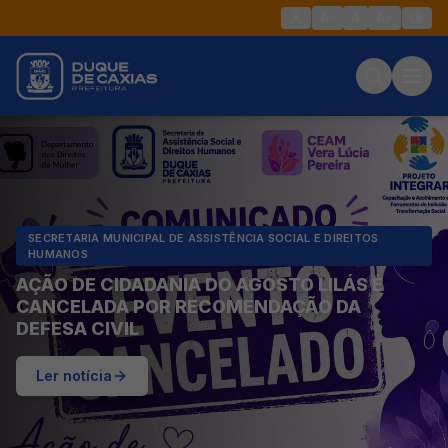
A-
A
A+
SECRETARIA MUNICIPAL DE ASSISTÊNCIA SOCIAL E DIREITOS
HUMANOS
AÇÃO DE CIDADANIA DO AGOSTO LILÁS É
CANCELADA POR RECOMENDAÇÃO DA
DEFESA CIVIL
Ler notícia