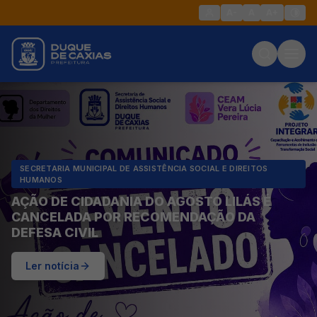
A-
A
A+
SECRETARIA MUNICIPAL DE ASSISTÊNCIA SOCIAL E DIREITOS
HUMANOS
AÇÃO DE CIDADANIA DO AGOSTO LILÁS É
CANCELADA POR RECOMENDAÇÃO DA
DEFESA CIVIL
Ler notícia