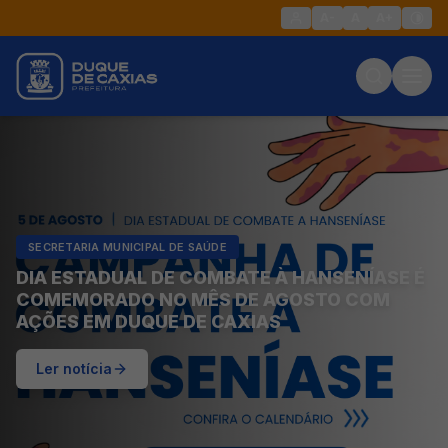
A-
A
A+
SECRETARIA MUNICIPAL DE SAÚDE
DIA ESTADUAL DE COMBATE À HANSENÍASE É
COMEMORADO NO MÊS DE AGOSTO COM
AÇÕES EM DUQUE DE CAXIAS
Ler notícia