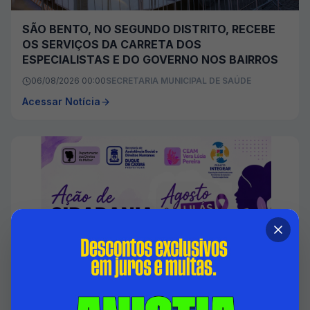
SÃO BENTO, NO SEGUNDO DISTRITO, RECEBE
OS SERVIÇOS DA CARRETA DOS
ESPECIALISTAS E DO GOVERNO NOS BAIRROS
06/08/2026 00:00
SECRETARIA MUNICIPAL DE SAÚDE
Acessar Notícia
DUQUE DE CAXIAS PROMOVE AÇÃO EM
ALUSÃO A LEI MARIA DA PENHA