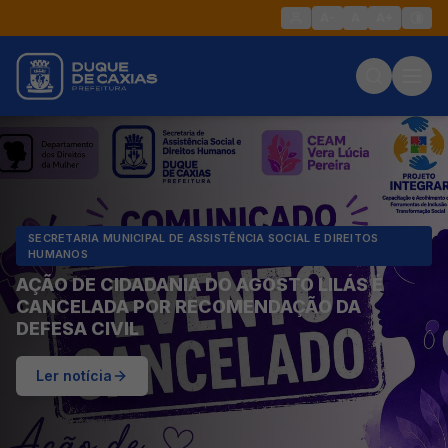
A-
A
A+
SECRETARIA MUNICIPAL DE ASSISTÊNCIA SOCIAL E DIREITOS
HUMANOS
AÇÃO DE CIDADANIA DO AGOSTO LILÁS É
CANCELADA POR RECOMENDAÇÃO DA
DEFESA CIVIL
Ler notícia