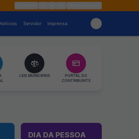
VLibras
A-
A
A+
Alto contraste
Notícias
Servidor
Imprensa
A
LEIS MUNICIPAIS
PORTAL DO
AL
CONTRIBUINTE
DIA DA PESSOA