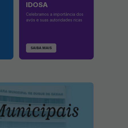
IDOSA
Celebramos a importância dos
avós e suas autoridades ricas
SAIBA MAIS