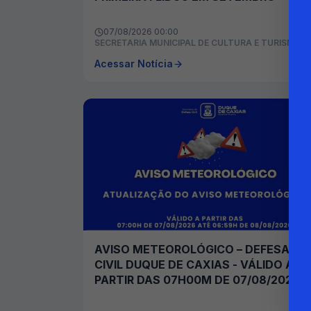
07/08/2026 00:00
SECRETARIA MUNICIPAL DE CULTURA E TURISMO
Acessar Notícia
AVISO METEOROLÓGICO – DEFESA
CIVIL DUQUE DE CAXIAS - VÁLIDO A
PARTIR DAS 07H00M DE 07/08/2026
ATÉ 06H59M DE 08/08/2026